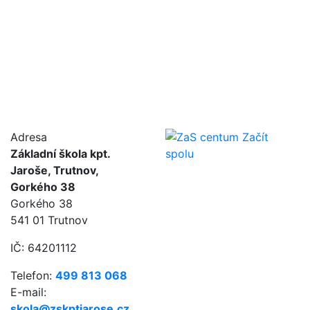
Adresa
Základní škola kpt.
Jaroše, Trutnov,
Gorkého 38
Gorkého 38
541 01 Trutnov
IČ: 64201112
Telefon:
499 813 068
E-mail:
skola@zskptjarose.cz