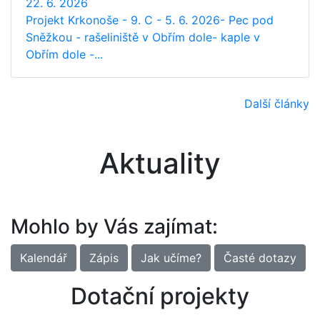
22. 6. 2026
Projekt Krkonoše - 9. C - 5. 6. 2026- Pec pod
Sněžkou - rašeliniště v Obřím dole- kaple v
Obřím dole -...
Další články
Aktuality
Mohlo by Vás zajímat:
Kalendář
Zápis
Jak učíme?
Časté dotazy
Dotační projekty