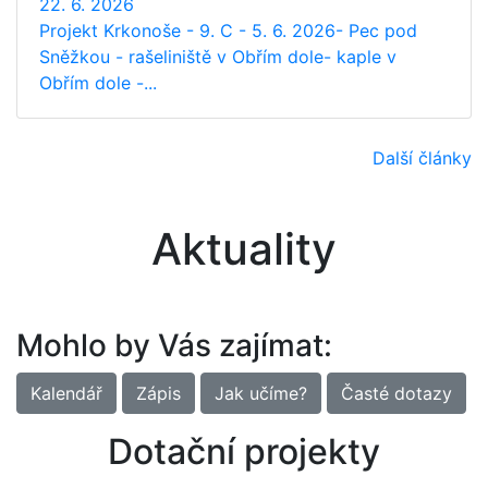
22. 6. 2026
Projekt Krkonoše - 9. C - 5. 6. 2026- Pec pod
Sněžkou - rašeliniště v Obřím dole- kaple v
Obřím dole -...
Další články
Aktuality
Mohlo by Vás zajímat:
Kalendář
Zápis
Jak učíme?
Časté dotazy
Dotační projekty