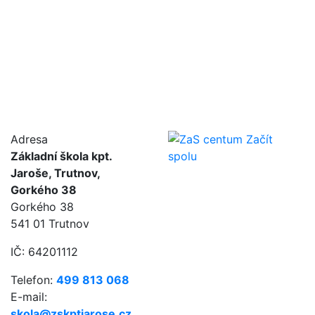
Adresa
Základní škola kpt.
Jaroše, Trutnov,
Gorkého 38
Gorkého 38
541 01 Trutnov
IČ: 64201112
Telefon:
499 813 068
E-mail:
skola@zskptjarose.cz