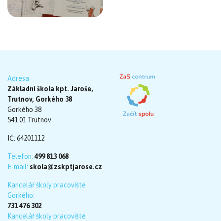
Adresa
Základní škola kpt. Jaroše,
Trutnov, Gorkého 38
Gorkého 38
541 01 Trutnov
IČ: 64201112
Telefon:
499 813 068
E-mail:
skola@zskptjarose.cz
Kancelář školy pracoviště
Gorkého:
731 476 302
Kancelář školy pracoviště