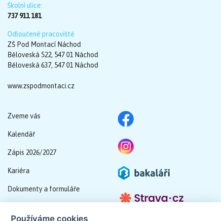
Školní ulice:
737 911 181
Odloučené pracoviště
ZŠ Pod Montací Náchod
Běloveská 522, 547 01 Náchod
Běloveská 637, 547 01 Náchod
www.zspodmontaci.cz
Zveme vás
Kalendář
Zápis 2026/2027
Kariéra
Dokumenty a formuláře
Schránka důvěry
Používáme cookies