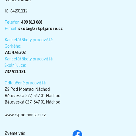
IČ: 64201112
Telefon:
499 813 068
E-mail:
skola@zskptjarose.cz
Kancelář školy pracoviště
Gorkého:
731 476 302
Kancelář školy pracoviště
Školní ulice:
737 911 181
Odloučené pracoviště
ZŠ Pod Montací Náchod
Běloveská 522, 547 01 Náchod
Běloveská 637, 547 01 Náchod
www.zspodmontaci.cz
Zveme vás