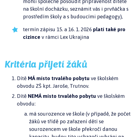
mohli společně posoudit připravenost dítěte
na školní docházku, seznámit vás i prvňáčka s
prostředím školy a s budoucími pedagogy),
termín zápisu 15. a 16. 1. 2026
platí také pro
cizince
v rámci Lex Ukrajina
Kritéria přijetí žáků
Dítě
MÁ místo trvalého pobytu
ve školském
obvodu ZŠ kpt. Jaroše, Trutnov.
Dítě
NEMÁ místo trvalého pobytu
ve školském
obvodu:
má sourozence ve škole (v případě, že počet
žáků ve třídě po zařazení dětí se
sourozencem ve škole překročí danou
kapacitu, budou tito uchazeči vybráni na