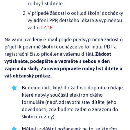
rodný list dítěte.
V případě žádosti o odklad školní docházky
vyjádření PPP, dětského lékaře a vyplněnou
žádost
ZDE
.
Na vámi uvedený e-mail přijde předvyplněná žádost o
přijetí k povinné školní docházce ve formátu PDF a
registrační číslo přidělené vašemu dítěti.
Žádost
vytiskněte, podepište a vezměte s sebou v den
zápisu do školy. Zároveň připravte rodný list dítěte a
váš občanský průkaz.
Budeme rádi, když do žádosti doplníte i údaje,
které nebyly součástí elektronického
formuláře (např. zdravotní stav dítěte, jeho
dovednosti, zda budete žádat o zařazení do
školní družiny).
Máte-li zvláštní požadavek na to, se kterým