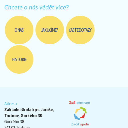
Chcete o nás vědět více?
O NÁS
JAK UČÍME?
ČASTÉ DOTAZY
HISTORIE
Adresa
Základní škola kpt. Jaroše,
Trutnov, Gorkého 38
Gorkého 38
541 01 Trutnov