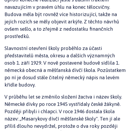
navazujícím v pravém úhlu na konec tělocvičny.
Budova měla být rovněž více historizující, takže na
jejích rozích se měly objevit arkýře. Z těchto návrhů
ovšem sešlo, a to zřejmě z nedostatku finančních
prostředků.
Slavnostní otevření školy proběhlo za účasti
představitelů města, okresu a dalších významných
osob 1. září 1929. V nově postavené budově sídlila 1.
německá obecná a měšťanská dívčí škola. Pozůstatkem
po ní je dosud stále čitelný německý nápis na levém
křídle budovy.
V průběhu let se změnilo složení žactva i název školy.
Německé dívky po roce 1945 vystřídaly české žákyně.
Později přibyli i chlapci. V roce 1946 dostala škola
název: „Masarykovy dívčí měšťanské školy". Ten jí ale
příliš dlouho nevydržel, protože o dva roky později