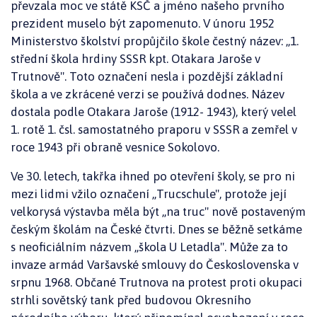
převzala moc ve státě KSČ a jméno našeho prvního
prezident muselo být zapomenuto. V únoru 1952
Ministerstvo školství propůjčilo škole čestný název: „1.
střední škola hrdiny SSSR kpt. Otakara Jaroše v
Trutnově". Toto označení nesla i pozdější základní
škola a ve zkrácené verzi se používá dodnes. Název
dostala podle Otakara Jaroše (1912- 1943), který velel
1. rotě 1. čsl. samostatného praporu v SSSR a zemřel v
roce 1943 při obraně vesnice Sokolovo.
Ve 30. letech, takřka ihned po otevření školy, se pro ni
mezi lidmi vžilo označení „Trucschule", protože její
velkorysá výstavba měla být „na truc" nově postaveným
českým školám na České čtvrti. Dnes se běžně setkáme
s neoficiálním názvem „škola U Letadla". Může za to
invaze armád Varšavské smlouvy do Československa v
srpnu 1968. Občané Trutnova na protest proti okupaci
strhli sovětský tank před budovou Okresního