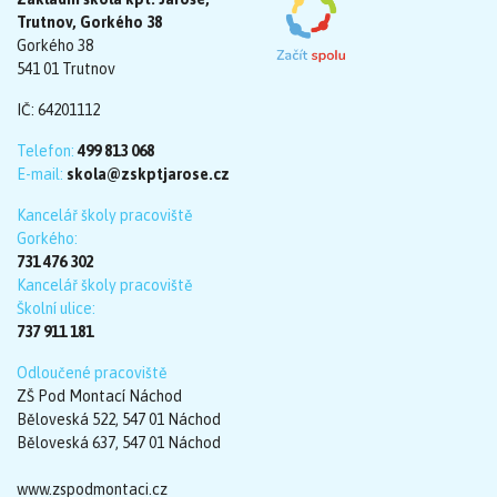
Trutnov, Gorkého 38
Gorkého 38
541 01 Trutnov
IČ: 64201112
Telefon:
499 813 068
E-mail:
skola@zskptjarose.cz
Kancelář školy pracoviště
Gorkého:
731 476 302
Kancelář školy pracoviště
Školní ulice:
737 911 181
Odloučené pracoviště
ZŠ Pod Montací Náchod
Běloveská 522, 547 01 Náchod
Běloveská 637, 547 01 Náchod
www.zspodmontaci.cz