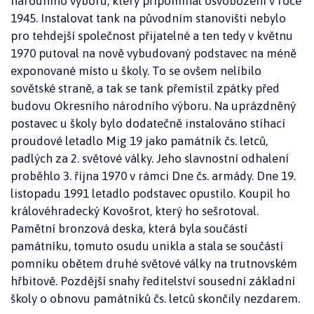
národního výboru, který připomínal osvobození v roce
1945. Instalovat tank na původním stanovišti nebylo
pro tehdejší společnost přijatelné a ten tedy v květnu
1970 putoval na nově vybudovaný podstavec na méně
exponované místo u školy. To se ovšem nelíbilo
sovětské straně, a tak se tank přemístil zpátky před
budovu Okresního národního výboru. Na uprázdněný
postavec u školy bylo dodatečně instalováno stíhací
proudové letadlo Mig 19 jako památník čs. letců,
padlých za 2. světové války. Jeho slavnostní odhalení
proběhlo 3. října 1970 v rámci Dne čs. armády. Dne 19.
listopadu 1991 letadlo podstavec opustilo. Koupil ho
královéhradecký Kovošrot, který ho sešrotoval.
Pamětní bronzová deska, která byla součástí
památníku, tomuto osudu unikla a stala se součástí
pomníku obětem druhé světové války na trutnovském
hřbitově. Pozdější snahy ředitelství sousední základní
školy o obnovu památníků čs. letců skončily nezdarem.