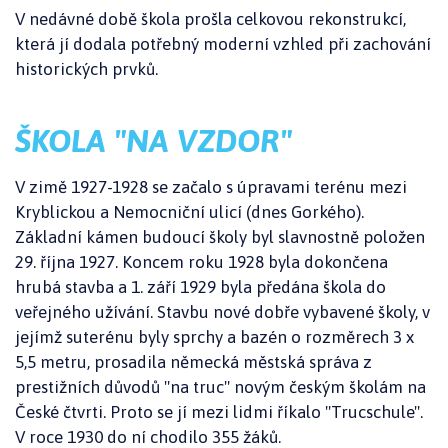
V nedávné době škola prošla celkovou rekonstrukcí,
která jí dodala potřebný moderní vzhled při zachování
historických prvků.
ŠKOLA "NA VZDOR"
V zimě 1927-1928 se začalo s úpravami terénu mezi
Kryblickou a Nemocniční ulicí (dnes Gorkého).
Základní kámen budoucí školy byl slavnostně položen
29. října 1927. Koncem roku 1928 byla dokončena
hrubá stavba a 1. září 1929 byla předána škola do
veřejného užívání. Stavbu nové dobře vybavené školy, v
jejímž suterénu byly sprchy a bazén o rozměrech 3 x
5,5 metru, prosadila německá městská správa z
prestižních důvodů "na truc" novým českým školám na
České čtvrti. Proto se jí mezi lidmi říkalo "Trucschule".
V roce 1930 do ní chodilo 355 žáků.