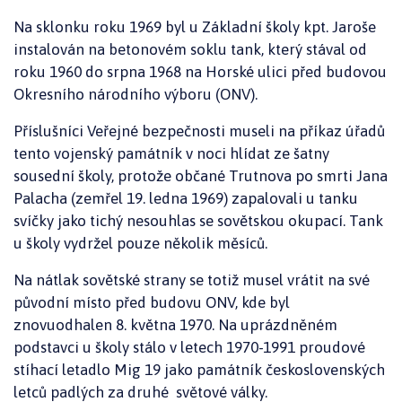
Na sklonku roku 1969 byl u Základní školy kpt. Jaroše
instalován na betonovém soklu tank, který stával od
roku 1960 do srpna 1968 na Horské ulici před budovou
Okresního národního výboru (ONV).
Příslušníci Veřejné bezpečnosti museli na příkaz úřadů
tento vojenský památník v noci hlídat ze šatny
sousední školy, protože občané Trutnova po smrti Jana
Palacha (zemřel 19. ledna 1969) zapalovali u tanku
svíčky jako tichý nesouhlas se sovětskou okupací. Tank
u školy vydržel pouze několik měsíců.
Na nátlak sovětské strany se totiž musel vrátit na své
původní místo před budovu ONV, kde byl
znovuodhalen 8. května 1970. Na uprázdněném
podstavci u školy stálo v letech 1970-1991 proudové
stíhací letadlo Mig 19 jako památník československých
letců padlých za druhé světové války.