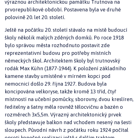
výraznou architektonickou památku Trutnova na
prvorepublikové období. Postavena byla ve druhé
polovině 20. let 20. století.
Ještě na počátku 20. století stávalo na místě budoucí
školy několik malých zděných domků. Po roce 1918
bylo správou města rozhodnuto postavit zde
reprezentativní budovu pro potřeby místních
německých škol. Architektem školy byl trutnovský
rodák Max Kühn (1877-1944). K položení základního
kamene stavby umístěné v mírném kopci pod
nemocnicí došlo 29. října 1927. Budova byla
koncipována velkoryse, takže kromě 13 tříd, čtyř
místností na učební pomůcky, sborovny, dvou kreslíren,
ředitelny a šatny měla rovněž tělocvičnu a bazén o
rozměrech 3x5,5m. Výrazný architektonický prvek
školy představuje balkon nad vchodem nesený na šesti
sloupech. Původní návrh z počátku roku 1924 počítal
oproti konečné realizaci ještě s dalším traktem