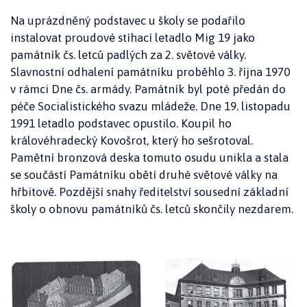
Na uprázdněný podstavec u školy se podařilo
instalovat proudové stíhací letadlo Mig 19 jako
památník čs. letců padlých za 2. světové války.
Slavnostní odhalení památníku proběhlo 3. října 1970
v rámci Dne čs. armády. Památník byl poté předán do
péče Socialistického svazu mládeže. Dne 19. listopadu
1991 letadlo podstavec opustilo. Koupil ho
královéhradecký Kovošrot, který ho sešrotoval.
Pamětní bronzová deska tomuto osudu unikla a stala
se součástí Památníku obětí druhé světové války na
hřbitově. Pozdější snahy ředitelství sousední základní
školy o obnovu památníků čs. letců skončily nezdarem.