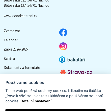
Běloveská 522, 547 01 Náchod
Běloveská 637, 547 01 Náchod
www.zspodmontaci.cz
Zveme vás
Kalendář
Zápis 2026/2027
Kariéra
Dokumenty a formuláře
Schránka důvěry
Používáme cookies
GDPR
Tento web používá soubory cookies. Kliknutím na tlačítko
„Povolit vše“ souhlasíte s ukládáním a používáním souborů
cookies.
Detailní nastavení
Tvorba webu
Unigena