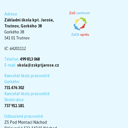
Adresa
Základní škola kpt. Jaroše,
Trutnov, Gorkého 38
Gorkého 38
541 01 Trutnov
IČ: 64201112
Telefon:
499 813 068
E-mail:
skola@zskptjarose.cz
Kancelář školy pracoviště
Gorkého:
731 476 302
Kancelář školy pracoviště
Školní ulice:
737 911 181
Odloučené pracoviště
ZŠ Pod Montací Náchod