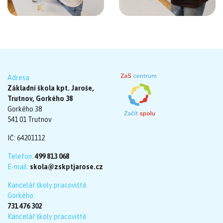
Adresa
Základní škola kpt. Jaroše,
Trutnov, Gorkého 38
Gorkého 38
541 01 Trutnov
IČ: 64201112
Telefon:
499 813 068
E-mail:
skola@zskptjarose.cz
Kancelář školy pracoviště
Gorkého:
731 476 302
Kancelář školy pracoviště