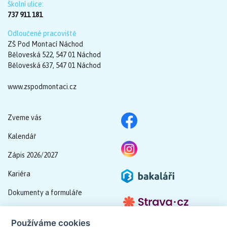
Školní ulice:
737 911 181
Odloučené pracoviště
ZŠ Pod Montací Náchod
Běloveská 522, 547 01 Náchod
Běloveská 637, 547 01 Náchod
www.zspodmontaci.cz
Zveme vás
Kalendář
Zápis 2026/2027
Kariéra
Dokumenty a formuláře
Schránka důvěry
Používáme cookies