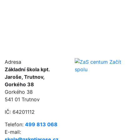
Adresa
Základní škola kpt.
Jaroše, Trutnov,
Gorkého 38
Gorkého 38
541 01 Trutnov
IČ: 64201112
Telefon:
499 813 068
E-mail:
skola@zskptjarose.cz