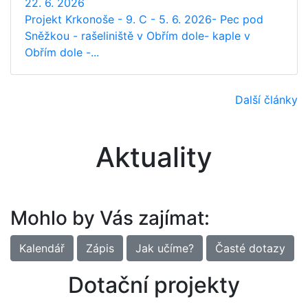
22. 6. 2026
Projekt Krkonoše - 9. C - 5. 6. 2026- Pec pod
Sněžkou - rašeliniště v Obřím dole- kaple v
Obřím dole -...
Další články
Aktuality
Mohlo by Vás zajímat:
Kalendář
Zápis
Jak učíme?
Časté dotazy
Dotační projekty